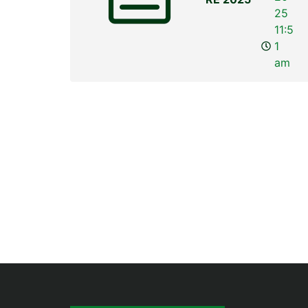
25
11:5
1
am