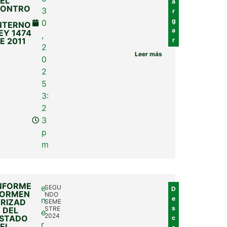
EL
a
CONTRO
3
r
g
0
NTERNO
a
EY 1474
,
E 2011
r
2
Leer más
0
2
5
3:
2
3
p
m
NFORME
e
SEGU
D
ORMEN
NDO
e
n
RIZAD
SEME
s
STRE
 DEL
e
2024
STADO
c
r
EL