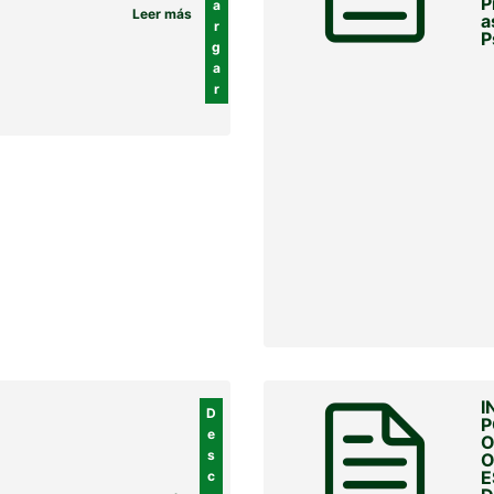
P
a
Leer más
a
r
P
g
a
r
I
D
P
e
O
s
O
E
c