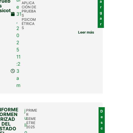
rueb
a
APLICA
s
e
CIÓN DE
r
sicot
PRUEBA
g
31
S
a
PSICOM
,
ÉTRICA
r
2
S
Leer más
0
2
5
11
:2
3
a
m
NFORME
j
PRIME
D
ORMEN
R
e
u
RIZAD
SEME
s
STRE
 DEL
li
2025
STADO
c
o