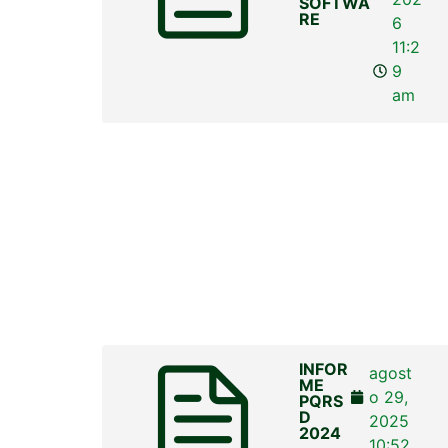
SOFTWA
RE
6
11:2
9
am
INFOR
agost
ME
o 29,
PQRS
D
2025
2024
10:52