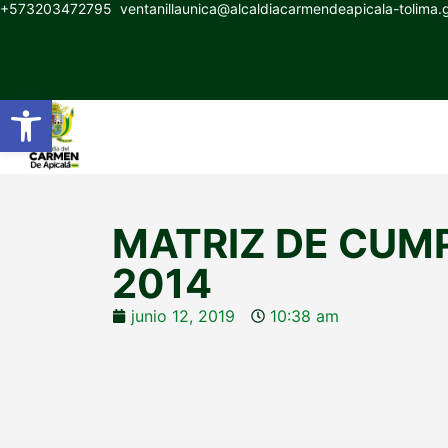
+573203472795
ventanillaunica@alcaldiacarmendeapicala-tolima
Abrir barra de herramientas
MATRIZ DE CUMP
2014
junio 12, 2019
10:38 am