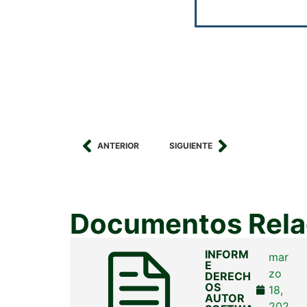
ANTERIOR
SIGUIENTE
Documentos Rela
INFORM
mar
E
zo
DERECH
OS
18,
AUTOR
202