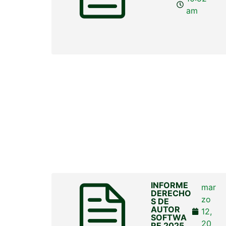
am
INFORME
mar
DERECHO
zo
S DE
AUTOR
12,
SOFTWA
20
RE 2025