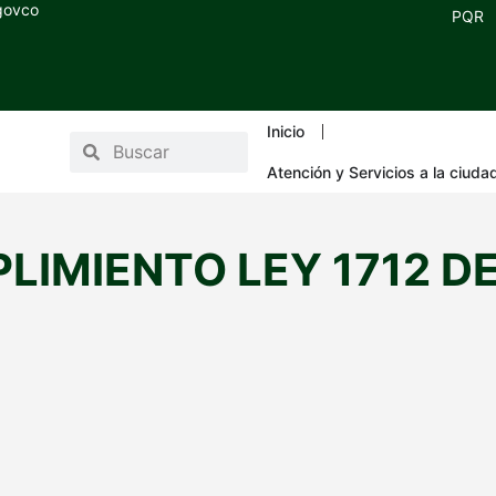
.govco
PQR
Inicio
Atención y Servicios a la ciuda
LIMIENTO LEY 1712 D