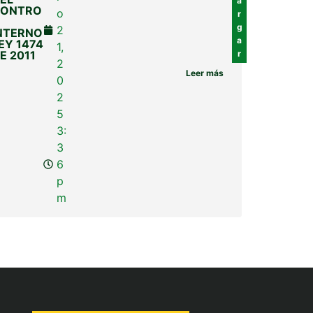
a
CONTRO
o
r
g
2
NTERNO
a
EY 1474
1,
E 2011
r
2
Leer más
0
2
5
3:
3
6
p
m