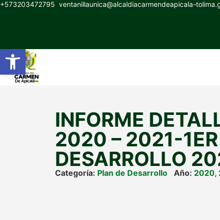
+573203472795
ventanillaunica@alcaldiacarmendeapicala-tolima
Abrir barra de herramientas
INFORME DETAL
2020 – 2021-1ER
DESARROLLO 202
Categoría:
Plan de Desarrollo
Año:
2020
,