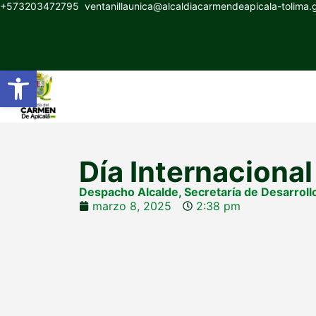
+573203472795
ventanillaunica@alcaldiacarmendeapicala-tolima
Abrir barra de herramientas
Día Internacional
Despacho Alcalde
,
Secretaría de Desarrollo
marzo 8, 2025
2:38 pm