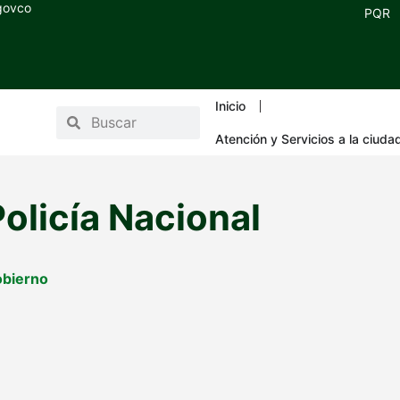
.govco
PQR
Inicio
Atención y Servicios a la ciuda
olicía Nacional
obierno