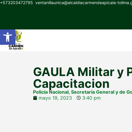
+573203472795
ventanillaunica@alcaldiacarmendeapicala-tolima
Abrir barra de herramientas
GAULA Militar y P
Capacitacion
Policía Nacional
,
Secretaría General y de G
mayo 19, 2023
3:40 pm