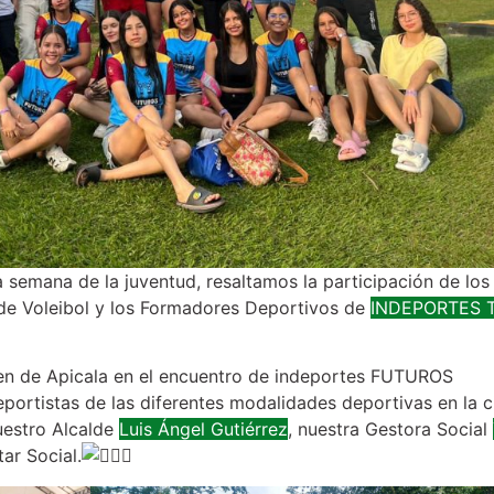
 semana de la juventud, resaltamos la participación de los
de Voleibol y los Formadores Deportivos de
INDEPORTES 
men de Apicala en el encuentro de indeportes FUTUROS
rtistas de las diferentes modalidades deportivas en la 
nuestro
Alcalde
Luis Ángel Gutiérrez
, nuestra Gestora Social
tar Social.