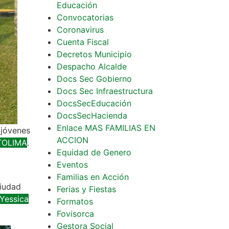
Educación
Convocatorias
Coronavirus
Cuenta Fiscal
Decretos Municipio
Despacho Alcalde
Docs Sec Gobierno
Docs Sec Infraestructura
DocsSecEducación
DocsSecHacienda
Enlace MAS FAMILIAS EN
 jóvenes
ACCION
TOLIMA
.
Equidad de Genero
Eventos
Familias en Acción
ciudad
Ferias y Fiestas
Yessica
Formatos
Fovisorca
Gestora Social