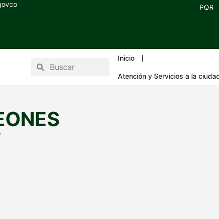
.govco
PQR
Inicio
Atención y Servicios a la ciuda
EONES
e