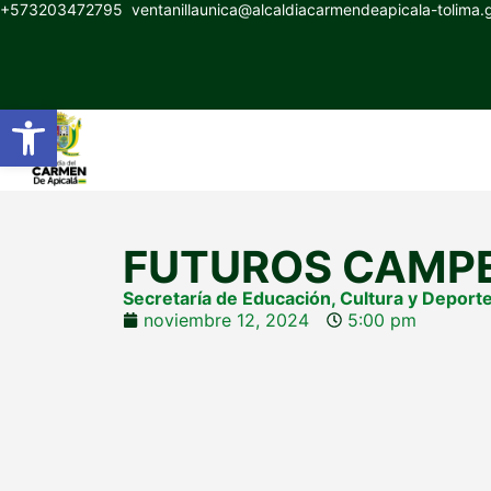
+573203472795
ventanillaunica@alcaldiacarmendeapicala-tolima
Abrir barra de herramientas
FUTUROS CAMP
Secretaría de Educación, Cultura y Deport
noviembre 12, 2024
5:00 pm