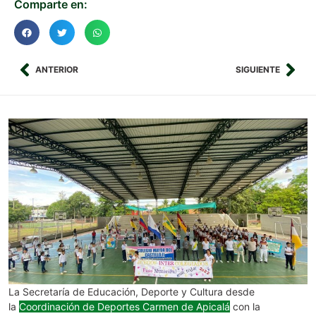
Comparte en:
ANTERIOR
SIGUIENTE
La Secretaría de Educación, Deporte y Cultura desde
la
Coordinación de Deportes Carmen de Apicalá
con la