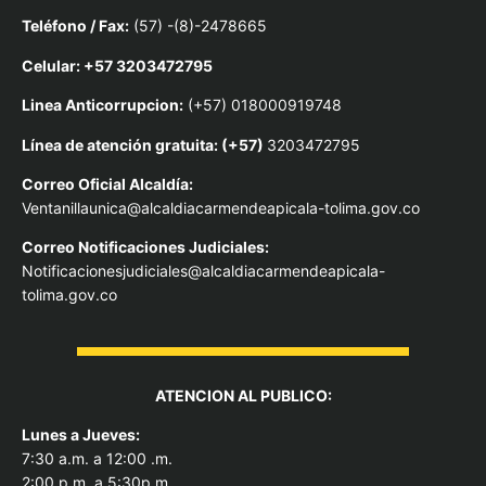
Teléfono / Fax:
(57) -(8)-2478665
Celular: +57 3203472795
Linea Anticorrupcion:
(+57) 018000919748
Línea de atención gratuita: (+57)
3203472795
Correo Oficial Alcaldía:
Ventanillaunica@alcaldiacarmendeapicala-tolima.gov.co
Correo Notificaciones Judiciales:
Notificacionesjudiciales@alcaldiacarmendeapicala-
tolima.gov.co
ATENCION AL PUBLICO:
Lunes a Jueves:
7:30 a.m. a 12:00 .m.
2:00 p.m. a 5:30p.m.