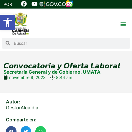
PQR
Abrir barra de herramientas
𝘾𝙤𝙣𝙫𝙤𝙘𝙖𝙩𝙤𝙧𝙞𝙖 𝙮 𝙊𝙛𝙚𝙧𝙩𝙖 𝙇𝙖𝙗𝙤𝙧𝙖𝙡
Secretaría General y de Gobierno
,
UMATA
noviembre 9, 2023
8:44 am
Autor:
GestorAlcaldia
Comparte en: