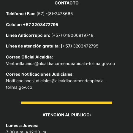
CONTACTO
Teléfono / Fax:
(57) -(8)-2478665
Celular: +57 3203472795
Linea Anticorrupcion:
(+57) 018000919748
Línea de atención gratuita: (+57)
3203472795
Correo Oficial Alcaldía:
Ventanillaunica@alcaldiacarmendeapicala-tolima.gov.co
Correo Notificaciones Judiciales:
Notificacionesjudiciales@alcaldiacarmendeapicala-
tolima.gov.co
ATENCION AL PUBLICO:
Lunes a Jueves:
7:30 a.m. a 12:00 .m.